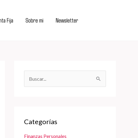
ta Fija
Sobre mi
Newsletter
B
u
s
c
a
Categorías
r
Finanzas Personales