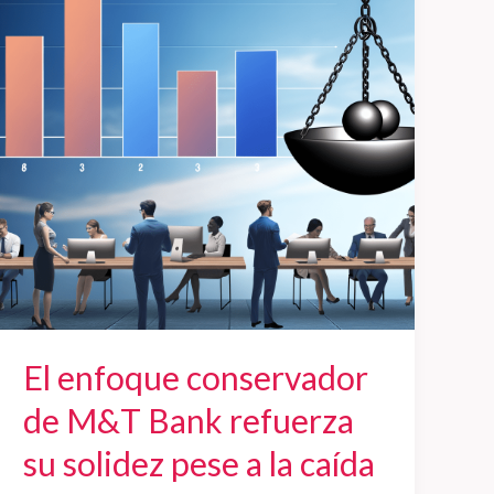
conservador
de
M&T
Bank
refuerza
su
solidez
pese
a
la
caída
del
El enfoque conservador
margen
de
de M&T Bank refuerza
intereses
su solidez pese a la caída
y
la