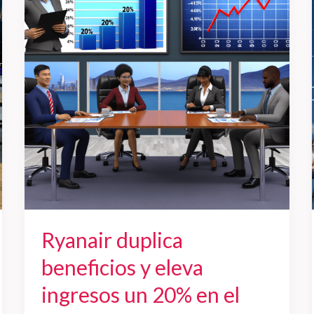
beneficios
y
eleva
ingresos
un
20%
en
el
primer
trimestre,
pero
la
Ryanair duplica
acción
cae
beneficios y eleva
tras
ingresos un 20% en el
los
resultados