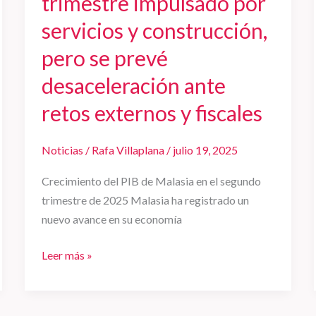
trimestre impulsado por
prevé
servicios y construcción,
desaceleración
pero se prevé
ante
retos
desaceleración ante
externos
retos externos y fiscales
y
fiscales
Noticias
/
Rafa Villaplana
/
julio 19, 2025
Crecimiento del PIB de Malasia en el segundo
trimestre de 2025 Malasia ha registrado un
nuevo avance en su economía
Leer más »