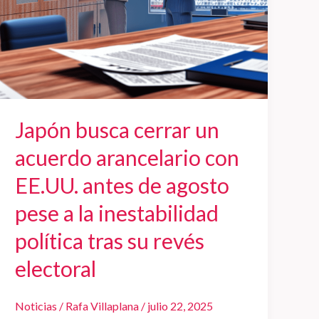
antes
de
agosto
pese
a
la
Japón busca cerrar un
inestabilidad
política
acuerdo arancelario con
tras
EE.UU. antes de agosto
su
revés
pese a la inestabilidad
electoral
política tras su revés
electoral
Noticias
/
Rafa Villaplana
/
julio 22, 2025