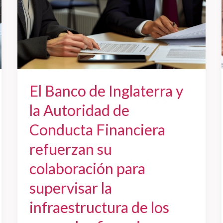
Conducta
Financiera
refuerzan
su
colaboración
para
El Banco de Inglaterra y
supervisar
la
la Autoridad de
infraestructura
Conducta Financiera
de
los
refuerzan su
mercados
colaboración para
financieros
tras
supervisar la
revisar
infraestructura de los
su
protocolo