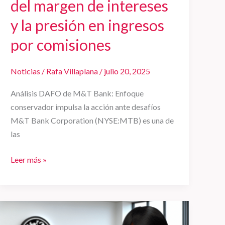
del margen de intereses
presión
y la presión en ingresos
en
ingresos
por comisiones
por
comisiones
Noticias
/
Rafa Villaplana
/
julio 20, 2025
Análisis DAFO de M&T Bank: Enfoque
conservador impulsa la acción ante desafíos
M&T Bank Corporation (NYSE:MTB) es una de
las
Leer más »
Marjorie