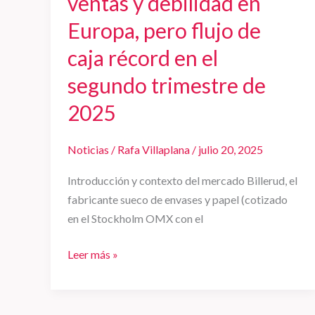
ventas y debilidad en
el
Europa, pero flujo de
segundo
caja récord en el
trimestre
de
segundo trimestre de
2025
2025
Noticias
/
Rafa Villaplana
/
julio 20, 2025
Introducción y contexto del mercado Billerud, el
fabricante sueco de envases y papel (cotizado
en el Stockholm OMX con el
Leer más »