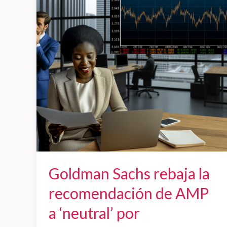
rebaja
la
recomendación
de
AMP
a
‘neutral’
por
incertidumbre
en
los
flujos
Goldman Sachs rebaja la
y
riesgos
recomendación de AMP
legales
a ‘neutral’ por